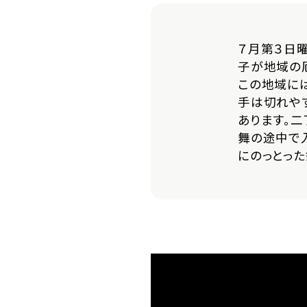
７月第３日
子が地域の
この地域には
手は切れや
あります。
舞の途中で
にのっとっ