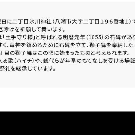
曜日に二丁目氷川神社（八潮市大字二丁目１９６番地１）
厄除けを祈願して舞います。
「土手守り様」と呼ばれる明暦元年（1655）の石碑があ
すく、竜神を鎮めるために石碑を立て、獅子舞を奉納した
二丁目の獅子舞はこの頃に始まったものと考えられます。
入る歌（ハイチ）や、総代らが年番のもてなしを受ける場謡
た祭礼を継承しています。