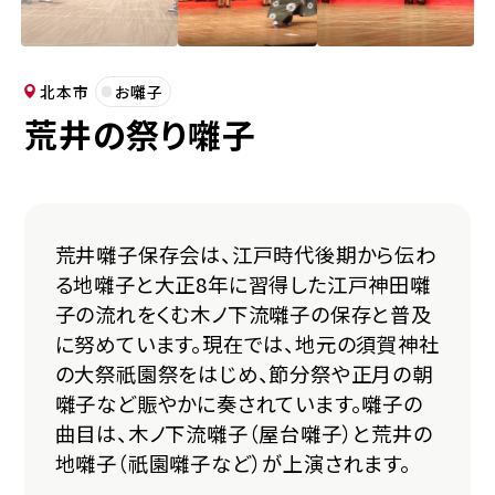
北本市
お囃子
荒井の祭り囃子
荒井囃子保存会は、江戸時代後期から伝わ
る地囃子と大正8年に習得した江戸神田囃
子の流れをくむ木ノ下流囃子の保存と普及
に努めています。現在では、地元の須賀神社
の大祭祇園祭をはじめ、節分祭や正月の朝
囃子など賑やかに奏されています。囃子の
曲目は、木ノ下流囃子（屋台囃子）と荒井の
地囃子（祇園囃子など）が上演されます。