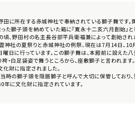
田に所在する赤城神社で奉納されている獅子舞です。
まった獅子頭を納めていた箱に『寛永十二亥六月創始』と
この頃、野田村の名主長谷部平兵衛福兼によって創始され
雲神社の夏祭りと赤城神社の例祭、現在は7月14日、10
日曜日に行っています。この獅子舞は、本殿前に設えた八
り袴・白足袋姿で舞うところから、座敷獅子と言われます。
文化財に指定されました。
当時の獅子頭を隠居獅子と呼んで大切に保管しており、
40年に文化財に指定されています。