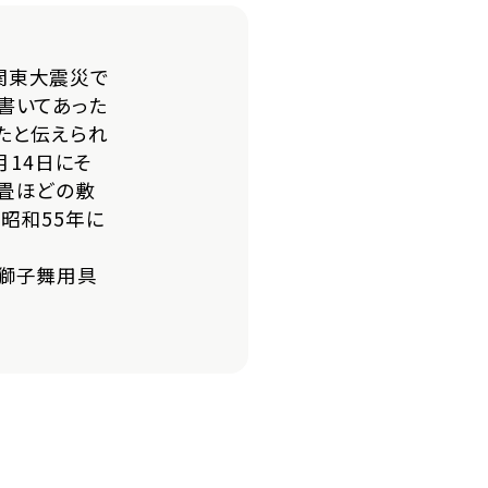
関東大震災で
書いてあった
たと伝えられ
月14日にそ
畳ほどの敷
昭和55年に
獅子舞用具