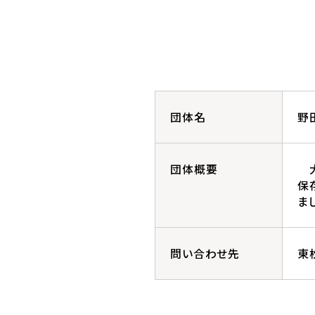
団体名
野
団体概要
大
保
ま
問い合わせ先
東