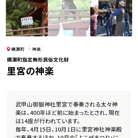
横瀬町
神楽
横瀬町指定無形民俗文化財
里宮の神楽
武甲山御嶽神社里宮で奉奏される太々神
楽は、400年ほど前に始まったとされ、現在
は14座が行われています。
毎年、4月15日、10月1日に里宮神社神楽殿
で奉奏するほか、10月の「よこぜまつり」に