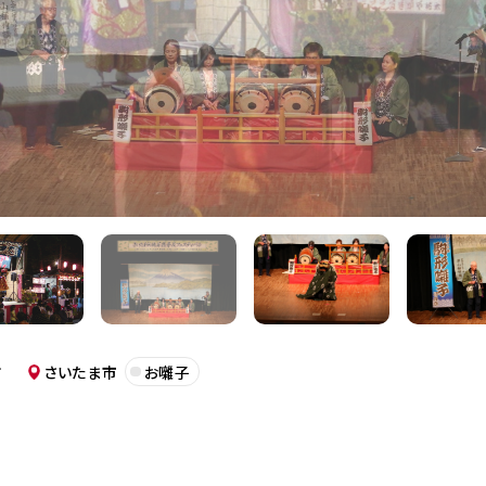
財
さいたま市
お囃子