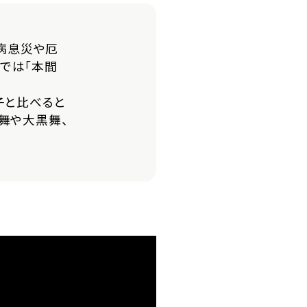
無病息災や厄
では「本間
囃子と比べると
舞や大黒舞、