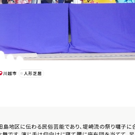
川越市
人形芝居
田島地区に伝わる民俗芸能であり、堤崎流の祭り囃子に
な舞です。演じ手は仰向けに寝て腰に座布団を当てて、足