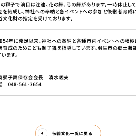
頭の獅子で演目は注連、花の舞、弓の舞があります。一時休止して
会を結成し、神社への奉納と各イベントへの参加と後継者育成
俗文化財の指定を受けております。
和54年に発足以来、神社への奉納と各種市内イベントへの積極
者育成のためこども獅子舞を指導しています。羽生市の郷土芸
ています。
崎獅子舞保存会会長 清水親夫
 048-561-3654
伝統文化一覧に戻る