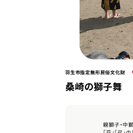
羽生市指定無形民俗文化財
桑崎の獅子舞
親獅子・中獅
「花」「弓」