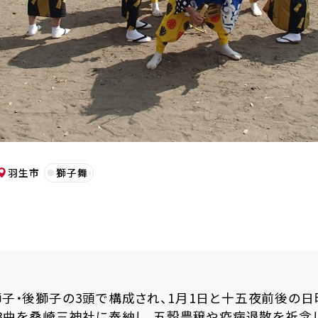
羽生市
獅子舞
子・後獅子の3頭で構成され、1月1日と十五夜前後の日
の3曲を桑崎三神社に奉納し、五穀豊穣や疫病退散を祈念