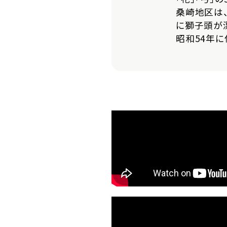
桑崎地区は
に獅子頭が
昭和54年