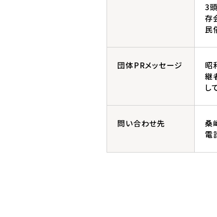
3
存
民
団体PRメッセージ
昭
継
し
問い合わせ先
桑
電話