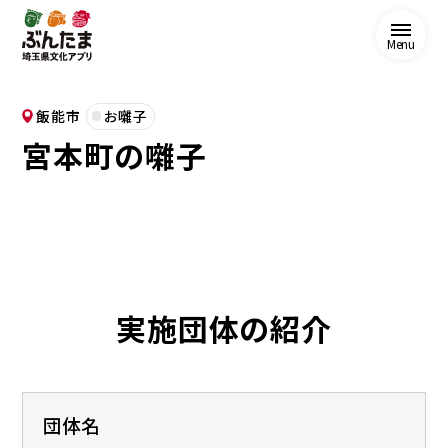
Menu
飯能市
お囃子
宮本町の囃子
実施団体の紹介
団体名