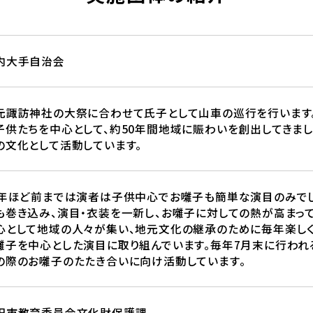
内大手自治会
元諏訪神社の大祭に合わせて氏子として山車の巡行を行います
子供たちを中心として、約50年間地域に賑わいを創出してきま
の文化として活動しています。
5年ほど前までは演者は子供中心でお囃子も簡単な演目のみで
も巻き込み、演目・衣装を一新し、お囃子に対しての熱が高まっ
心として地域の人々が集い、地元文化の継承のために毎年楽しく
囃子を中心とした演目に取り組んでいます。毎年7月末に行われ
の際のお囃子のたたき合いに向け活動しています。
田市教育委員会文化財保護課