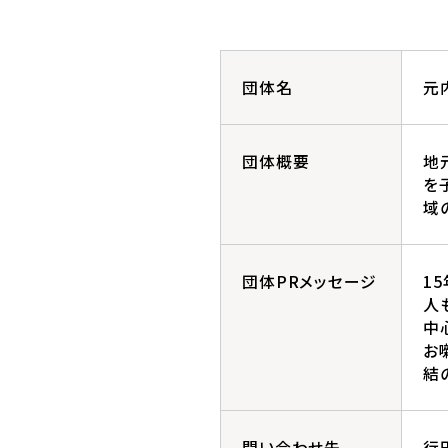
団体名
元
団体概要
地
を
域
団体PRメッセージ
1
人
中
お
結
問い合わせ先
行