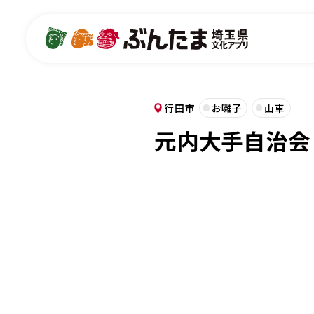
行田市
お囃子
山車
元内大手自治会