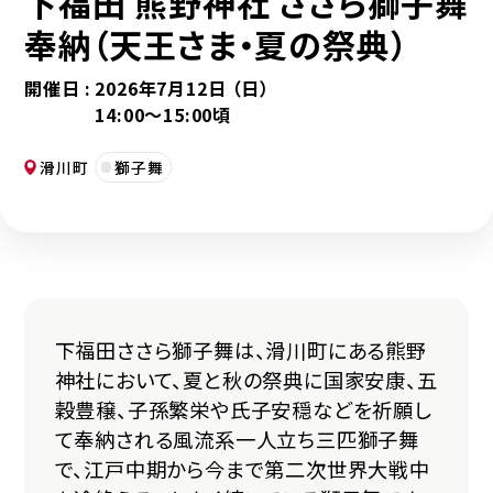
下福田 熊野神社 ささら獅子舞
奉納（天王さま・夏の祭典）
開催日 :
2026年7月12日 （日）
14:00～15:00頃
滑川町
獅子舞
下福田ささら獅子舞は、滑川町にある熊野
神社において、夏と秋の祭典に国家安康、五
穀豊穣、子孫繁栄や氏子安穏などを祈願し
て奉納される風流系一人立ち三匹獅子舞
で、江戸中期から今まで第二次世界大戦中