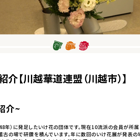
紹介【川越華道連盟（川越市）】
紹介~
948年）に発足したいけ花の団体です。現在10流派の会員が所
稽古の場で研鑽を積んでいます。年に数回のいけ花展が発表の